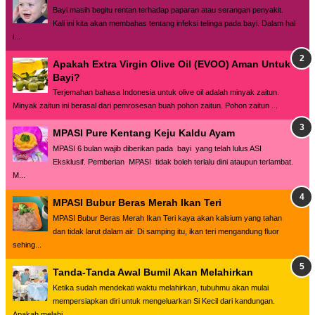
Bayi masih begitu rentan terhadap paparan atau serangan penyakit.
Kali ini kita akan membahas tentang infeksi telinga pada bayi. Dalam hal
i...
Apakah Extra Virgin Olive Oil (EVOO) Aman Untuk
Bayi?
Terjemahan bahasa Indonesia untuk olive oil adalah minyak zaitun.
Minyak zaitun ini berasal dari pemrosesan buah pohon zaitun. Pohon zaitun ...
MPASI Pure Kentang Keju Kaldu Ayam
MPASI 6 bulan wajib diberikan pada bayi yang telah lulus ASI
Eksklusif. Pemberian MPASI tidak boleh terlalu dini ataupun terlambat.
M...
MPASI Bubur Beras Merah Ikan Teri
MPASI Bubur Beras Merah Ikan Teri kaya akan kalsium yang tahan
dan tidak larut dalam air. Di samping itu, ikan teri mengandung fluor
sehing...
Tanda-Tanda Awal Bumil Akan Melahirkan
Ketika sudah mendekati waktu melahirkan, tubuhmu akan mulai
mempersiapkan diri untuk mengeluarkan Si Kecil dari kandungan.
Apakah melahi...