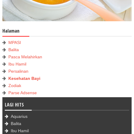
Halaman
MPASI
Balita
Pasca Melahirkan
Ibu Hamil
Persalinan
Kesehatan Bayi
Zodiak
Parse Adsense
LAGI HITS
Aquarius
Balita
Ibu Hamil