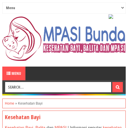
MENU
Home
»
Kesehatan Bayi
Kesehatan Bayi
Kesehatan Bayi
,
Balita
dan
MPASI
| Informasi seputar
kesehatan