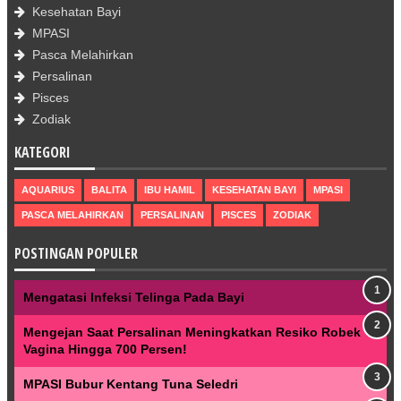
Kesehatan Bayi
MPASI
Pasca Melahirkan
Persalinan
Pisces
Zodiak
KATEGORI
AQUARIUS
BALITA
IBU HAMIL
KESEHATAN BAYI
MPASI
PASCA MELAHIRKAN
PERSALINAN
PISCES
ZODIAK
POSTINGAN POPULER
Mengatasi Infeksi Telinga Pada Bayi
Mengejan Saat Persalinan Meningkatkan Resiko Robek
Vagina Hingga 700 Persen!
MPASI Bubur Kentang Tuna Seledri