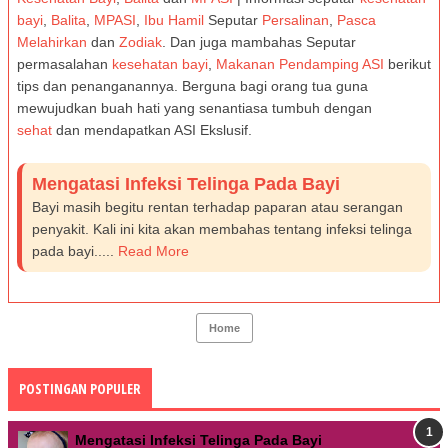
bayi
,
Balita
,
MPASI
,
Ibu Hamil
Seputar
Persalinan
,
Pasca
Melahirkan
dan
Zodiak
. Dan juga mambahas Seputar
permasalahan
kesehatan bayi
,
Makanan Pendamping ASI
berikut
tips dan penanganannya. Berguna bagi orang tua guna
mewujudkan buah hati yang senantiasa tumbuh dengan
sehat
dan mendapatkan ASI Ekslusif.
Mengatasi Infeksi Telinga Pada Bayi
Bayi masih begitu rentan terhadap paparan atau serangan
penyakit. Kali ini kita akan membahas tentang infeksi telinga
pada bayi.....
Read More
Home
POSTINGAN POPULER
Mengatasi Infeksi Telinga Pada Bayi